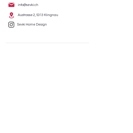
info@sevki.ch
Austrasse 2, 5313 Klingnau
Sevki Home Design
Versandpartner
Zahlungsmöglichkeiten