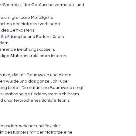
-Sperrholz, der Geräusche vermeidet und
eicht greifbare Metallgriffe.
tschen der Matratze verhindert.
 des Bettkastens.
te Stoßdämpfer und Federn für die
dern.
ehrende Belüftungskapseln.
dige Stahlkonstruktion im Inneren.
atratze, die mit Baumwolle und einem
en wurde und das ganze Jahr über
ung bietet. Die natürliche Baumwolle sorgt
das unabhängige Federsystem sich Ihrem
nd ununterbrochenes Schlaferlebnis
besonders weicher und flexibler
kt des Körpers mit der Matratze eine