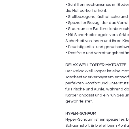
• Schlittenmechanismus im Boden
die Haltbarkeit erhöht.
• Stoffbezogene, ästhetische und l
• Spezieller Bezug, der das Verru
• Stauraum im Bettbreitenbereich
• Mit Sicherheitsriegeln verstärk
Sicherheit von Ihnen und Ihren Kin
• Feuchtigkeits- und geruchsabw
• Rostfreie und verrottungsbestän
RELAX WELL TOPPER MATRATZE
Der Relax Well Topper ist eine M
Taschenfederkernsystem entworf
perfekten Komfort und Unterstütz
für Frische und Kühle, während 
Körper anpasst und ein ruhiges u
gewährleistet.
HYPER-SCHAUM
Hyper-Schaum ist ein spezieller, 
Schaumstoff. Er bietet beim Konta