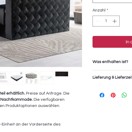
Anzahl
*
In
Was enthalten ist?
1x Relax Well Topp
Lieferung & Lieferzei
1x Twell Bettgestell
1x Twell Kopfteil
Die Lieferung und Mo
il erhältlich.
Preise auf Anfrage. Die
das Sevki Service T
Nachtkommode ist op
n Nachtkommode.
Die verfügbaren
und Montage) beträgt
den Produktoptionen auswählen.
wird zusätzlich an d
Die Lieferzeit beträ
-Einheit an der Vorderseite des