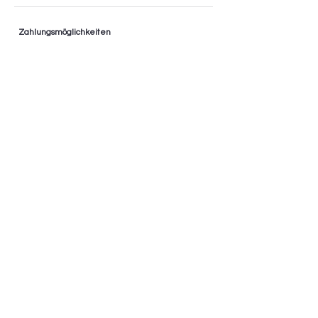
Zahlungsmöglichkeiten
* Ratenzahlung bis zu 36 Monaten
* 0% Finanzierung
* Nur im Geschäft
AGB