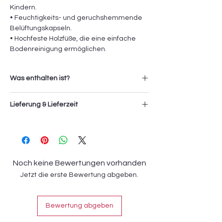
Kindern.
• Feuchtigkeits- und geruchshemmende
Belüftungskapseln.
• Hochfeste Holzfüße, die eine einfache
Bodenreinigung ermöglichen.
Was enthalten ist?
1x Signature Bettgestell
Lieferung & Lieferzeit
1x Signature Kopfteil
Die Lieferung und Montage der Artikel
Sitzbank ist optional.
erfolgt durch das Sevki Service Team. Die
Servicegebühr (Transport und Montage)
beträgt für diesen Artikel
150 CHF
und wird
Noch keine Bewertungen vorhanden
zusätzlich an der Kasse verrechnet.
Jetzt die erste Bewertung abgeben.
Die Lieferzeit beträgt
4-6 Wochen.
Bewertung abgeben