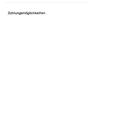
Zahlungsmöglichkeiten
* Ratenzahlung bis zu 36 Monaten
* 0% Finanzierung
* Nur im Geschäft
AGB