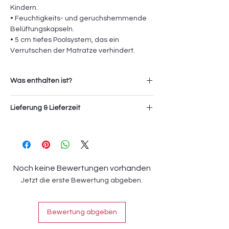
Kindern.
• Feuchtigkeits- und geruchshemmende
Belüftungskapseln.
• 5 cm tiefes Poolsystem, das ein
Verrutschen der Matratze verhindert.
Was enthalten ist?
1x Rabbit Bettgestell
Lieferung & Lieferzeit
1x Rabbit Kopfteil
Die Lieferung und Montage der Artikel
Nachtkommode ist optional.
erfolgt durch das Sevki Service Team. Die
Servicegebühr (Transport und Montage)
beträgt für diesen Artikel
150 CHF
und wird
Noch keine Bewertungen vorhanden
zusätzlich an der Kasse verrechnet.
Jetzt die erste Bewertung abgeben.
Die Lieferzeit beträgt
4-6 Wochen.
Bewertung abgeben