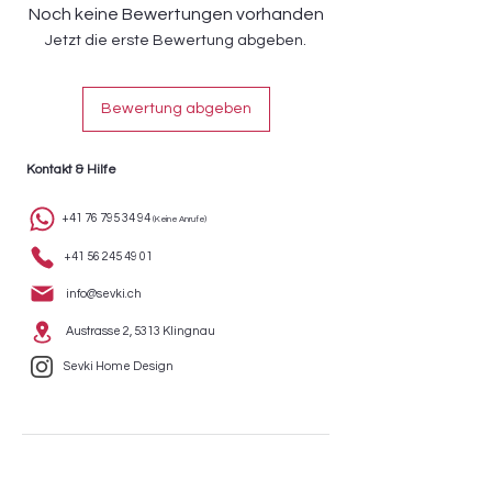
Noch keine Bewertungen vorhanden
zusätzlich an der Kasse verrechnet.
Jetzt die erste Bewertung abgeben.
Die Lieferzeit beträgt
4-6 Wochen.
Bewertung abgeben
Kontakt & Hilfe
+41 76 795 34 94
(Keine Anrufe)
+41 56 245 49 01
info@sevki.ch
Austrasse 2, 5313 Klingnau
Sevki Home Design