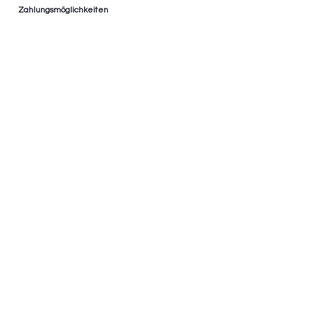
Zahlungsmöglichkeiten
* Ratenzahlung bis zu 36 Monaten
* 0% Finanzierung
* Nur im Geschäft
AGB
Impressum