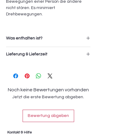
Bewegungen einer Person die andere
nicht stören. Es minimiert
Drehbewegungen.
Was enthalten ist?
1x Imagine Box
Lieferung & Lieferzeit
Taschenfederkernmatratze
Die Lieferung und Montage der Artikel
erfolgt durch das Sevki Service Team. Die
Servicegebühr (Transport und Montage)
wird zusätzlich an der Kasse verrechnet.
Noch keine Bewertungen vorhanden
Jetzt die erste Bewertung abgeben.
Die Lieferzeit beträgt 4-6 Wochen.
Bewertung abgeben
Kontakt & Hilfe