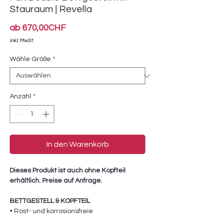
Stauraum | Revella
Sale-
ab
670,00CHF
Preis
inkl. MwSt.
Wähle Größe
*
Anzahl
*
In den Warenkorb
Dieses Produkt ist auch ohne Kopfteil
erhältlich. Preise auf Anfrage.
BETTGESTELL & KOPFTEIL
• Rost- und korrosionsfreie