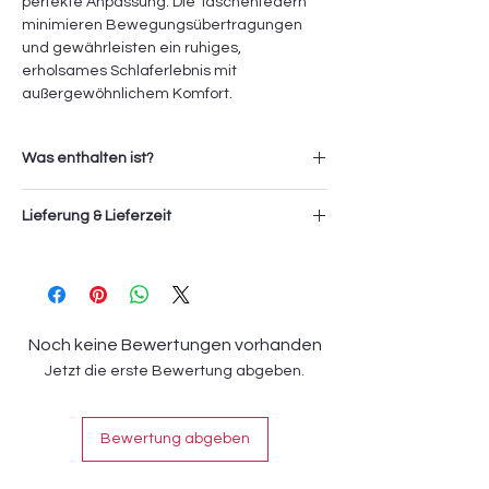
perfekte Anpassung. Die Taschenfedern
minimieren Bewegungsübertragungen
und gewährleisten ein ruhiges,
erholsames Schlaferlebnis mit
außergewöhnlichem Komfort.
Was enthalten ist?
1x Car Taschenfederkernmatratze
Lieferung & Lieferzeit
Die Lieferung und Montage der Artikel
erfolgt durch das Sevki Service Team. Die
Servicegebühr (Transport und Montage)
wird zusätzlich an der Kasse verrechnet.
Noch keine Bewertungen vorhanden
Jetzt die erste Bewertung abgeben.
Die Lieferzeit beträgt
4-6 Wochen.
Bewertung abgeben