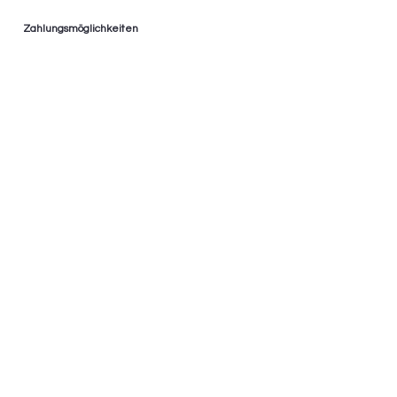
Zahlungsmöglichkeiten
* Ratenzahlung bis zu 36 Monaten
* 0% Finanzierung
* Nur im Geschäft
AGB