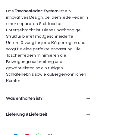
Das
Taschenfeder-System
ist ein
innovatives Design, bei dem jede Feder in
einer separaten Stofftasche
untergebracht ist. Diese unabhängige
Struktur bietet maßgeschneiderte
Unterstützung für jede Körperregion und
sorgt für eine perfekte Anpassung. Die
Taschenfedern minimieren die
Bewegungsausbreitung und
gewährleisten so ein ruhiges
Schlaferlebnis sowie außergewöhnlichen
Komfort.
Was enthalten ist?
1x Baloon Taschenfederkernmatratze
Lieferung & Lieferzeit
1x Baloon Bettgestell
1x BaloonKopfteil
Die Lieferung und Montage der Artikel
erfolgt durch das Sevki Service Team. Die